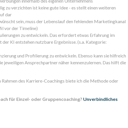
 Bewerbungen innerhalb des eigenen Unternehmens
g zu verzichten ist keine gute Idee - es stellt einen weiteren
uf dar
wünscht sein, muss der Lebenslauf den fehlenden Marketingkanal
il vor der Timeline)
mulierungen zu entwickeln. Das erfordert etwas Erfahrung im
 der KI entstehen nutzbare Ergebnisse. (s.a. Kategorie:
enzierung und Profilierung zu entwickeln. Ebenso kann sie hilfreich
 jeweiligen Ansprechpartner näher kennenzulernen. Das hilft die
m Rahmen des Karriere-Coachings biete ich die Methode oder
oach für Einzel- oder Gruppencoaching?
Unverbindliches