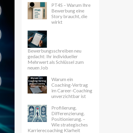
PT4S – Warum Ihre
Bewerbung eine
Story braucht, die
wirkt
Bewerbungsschreiben neu
gedacht: Ihr individueller
Mehrwert als Schlüssel zum
neuen Job
Warum ein
Coaching-Vertrag
im Career-Coaching
unverzichtbar ist
Profilierung.
Differenzierung.
Positionierung. –
Wie strategisches
Karrierecoaching Klarheit