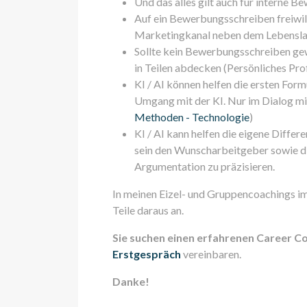
Und das alles gilt auch für interne
Auf ein Bewerbungsschreiben freiwilli
Marketingkanal neben dem Lebensla
Sollte kein Bewerbungsschreiben ge
in Teilen abdecken (Persönliches Prof
KI / AI können helfen die ersten For
Umgang mit der KI. Nur im Dialog mit
Methoden - Technologie
)
KI / AI kann helfen die eigene Differ
sein den Wunscharbeitgeber sowie die
Argumentation zu präzisieren.
In meinen Eizel- und Gruppencoachings i
Teile daraus an.
Sie suchen einen erfahrenen Career C
Erstgespräch
vereinbaren.
Danke!