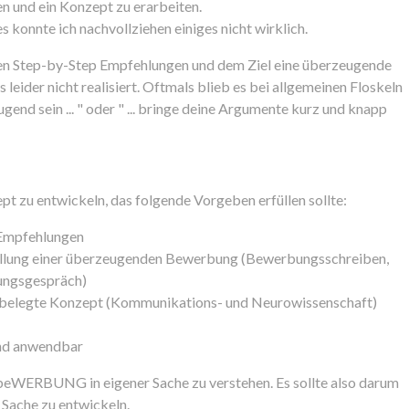
n und ein Konzept zu erarbeiten.
 konnte ich nachvollziehen einiges nicht wirklich.
ren Step-by-Step Empfehlungen und dem Ziel eine überzeugende
 leider nicht realisiert. Oftmals blieb es bei allgemeinen Floskeln
gend sein ... " oder " ... bringe deine Argumente kurz und knapp
pt zu entwickeln, das folgende Vorgeben erfüllen sollte:
 Empfehlungen
rstellung einer überzeugenden Bewerbung (Bewerbungsschreiben,
lungsgespräch)
 belegte Konzept (Kommunikations- und Neurowissenschaft)
end anwendbar
 beWERBUNG in eigener Sache zu verstehen. Es sollte also darum
 Sache zu entwickeln.