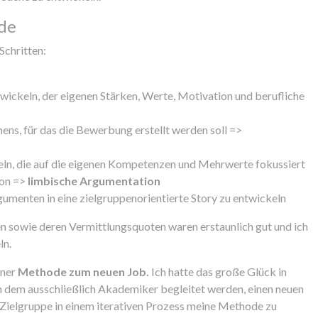
de
Schritten:
twickeln, der eigenen Stärken, Werte, Motivation und berufliche
ens, für das die Bewerbung erstellt werden soll =>
ln, die auf die eigenen Kompetenzen und Mehrwerte fokussiert
ion =>
limbische Argumentation
gumenten in eine zielgruppenorientierte Story zu entwickeln
n sowie deren Vermittlungsquoten waren erstaunlich gut und ich
ln.
iner
Methode zum neuen Job.
Ich hatte das große Glück in
n dem ausschließlich Akademiker begleitet werden, einen neuen
e Zielgruppe in einem iterativen Prozess meine Methode zu